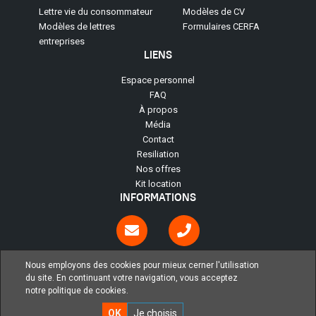
(current)
(current)
Lettre vie du consommateur
Modèles de CV
(current)
Modèles de lettres
Formulaires CERFA
(current)
entreprises
LIENS
(current)
Espace personnel
(current)
FAQ
(current)
À propos
(current)
Média
(current)
Contact
(current)
Resiliation
(current)
Nos offres
(current)
Kit location
INFORMATIONS
Mentions Légales
|
Conditions Generales
|
Politiques de confidentialité
|
Nous employons des cookies pour mieux cerner l'utilisation
Conditions d'abonnement
|
Cookies
du site. En continuant votre navigation, vous acceptez
notre politique de cookies.
OK
Je choisis