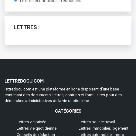
Lettres échantillons - réductions
LETTRES :
LETTREDOCU.COM
lettredocu.com est une plateforme en ligne disposant d'une base
contenant des documents, lettres, contrats et formulaires pour des
démarches administratives de la vie quotidienne.
CATÉGORIES
(current)
(current)
Lettres vie privée
Lettres pour le travail
(current)
(cur
Lettres vie quotidienne
Lettres immobilier, logement
(current)
(curren
Conseils de rédaction
Lettres automobile - moto